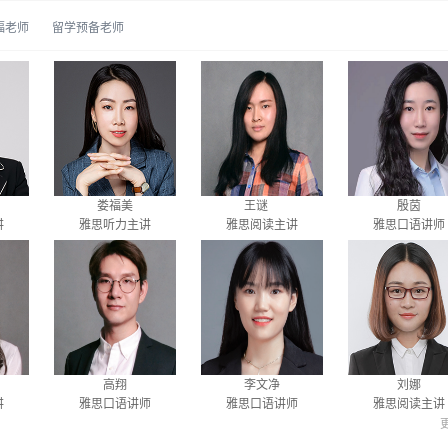
福老师
留学预备老师
娄福美
王谜
殷茵
讲
雅思听力主讲
雅思阅读主讲
雅思口语讲师
高翔
李文净
刘娜
讲
雅思口语讲师
雅思口语讲师
雅思阅读主讲