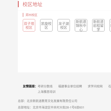
校区地址
郑州校区
新航道
新航道
双子塔
凯旋校
龙子湖
锦秋中
前程留
校区
区
校区
心
学
友情链接：
考研分数线
福建事业单位招聘
求学问校网
上海雅思培训
总部：北京新航道教育文化发展有限责任公司
总部地址：北京市海淀区中关村大街28-1号6层601