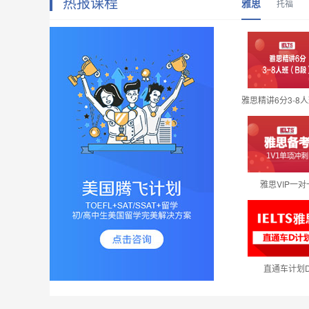
热报课程
雅思
托福
雅思VIP一对
直通车计划