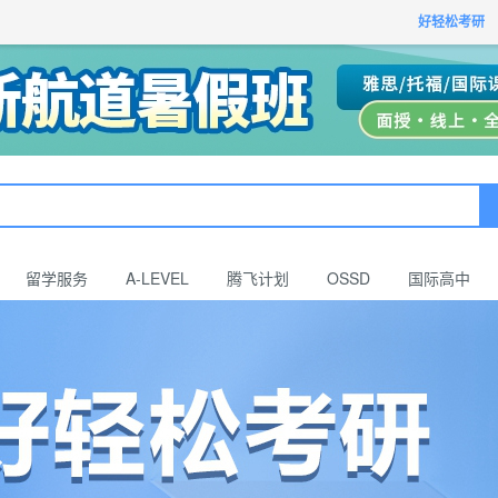
获取验证码
请妥善保存您的密码
3.请使用其他账号登录
好轻松考研
4.请联系官方客服
登录
登录
下一步
立即登录
知道了
保存新密码
密码登录
验证码登录
收不到验证码?
忘记密码?
为了确保您的帐号安全
收不到验证码?
请勿将帐号信息提供给他人/机构
忘记密码?
首次登录自动注册
留学服务
A-LEVEL
腾飞计划
OSSD
国际高中