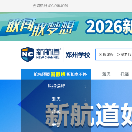
咨询热线 400-098-0079
搜课程
搜老师
雅思
托福
热报课程
雅思
托福
考研